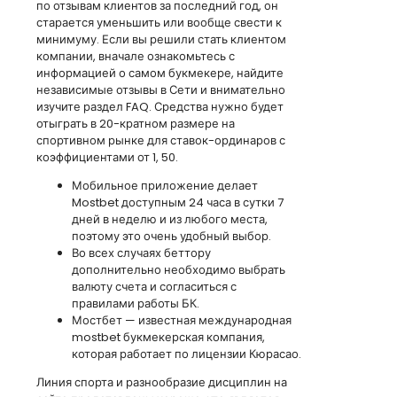
по отзывам клиентов за последний год, он
старается уменьшить или вообще свести к
минимуму. Если вы решили стать клиентом
компании, вначале ознакомьтесь с
информацией о самом букмекере, найдите
независимые отзывы в Сети и внимательно
изучите раздел FAQ. Средства нужно будет
отыграть в 20-кратном размере на
спортивном рынке для ставок-ординаров с
коэффициентами от 1, 50.
Мобильное приложение делает
Mostbet доступным 24 часа в сутки 7
дней в неделю и из любого места,
поэтому это очень удобный выбор.
Во всех случаях беттору
дополнительно необходимо выбрать
валюту счета и согласиться с
правилами работы БК.
Мостбет — известная международная
mostbet букмекерская компания,
которая работает по лицензии Кюрасао.
Линия спорта и разнообразие дисциплин на