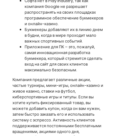
Софта нет в Play Industry, так как
компания Google не разрешает
распространять на своих площадках
программное обеспечение букмекеров
и онлайн-казино.
Букмекеры добавляют их в линию днем
в будни, когда в мире проходит мало
важных спортивных событий.
Приложение для ПК – это, пожалуй,
самая инновационная разработка
букмекера, который стремится сделать
вход на сайт для своих клиентов
максимально безопасным.
Компания предлагает различные акции,
частые турниры, мини-игры, онлайн-казино и
живое казино, ставки на футбол,
киберспортивные игры и титулы. Если вы
хотите купить фиксированный товар, вы
можете добавить купон, когда он вам нужен,
затем быстро заказать его и использовать
систему с эспрессо. Активность клиентов
поддерживается постоянными бесплатными
вращениями, акциями одного дня,