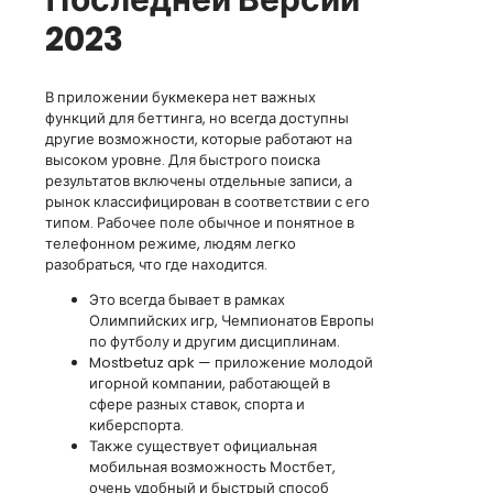
2023
В приложении букмекера нет важных
функций для беттинга, но всегда доступны
другие возможности, которые работают на
высоком уровне. Для быстрого поиска
результатов включены отдельные записи, а
рынок классифицирован в соответствии с его
типом. Рабочее поле обычное и понятное в
телефонном режиме, людям легко
разобраться, что где находится.
Это всегда бывает в рамках
Олимпийских игр, Чемпионатов Европы
по футболу и другим дисциплинам.
Mostbetuz apk — приложение молодой
игорной компании, работающей в
сфере разных ставок, спорта и
киберспорта.
Также существует официальная
мобильная возможность Мостбет,
очень удобный и быстрый способ