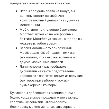
предлагает оператор своим клиентам.
Чтобы получить право на бонус, вы
должны внести на свой счет
криптовалютный депозит на сумму не
менее 50 BRL.
Мобильное приложение букмекера
Мостбет заточено на комфортный
беттинг Мостбет уз скачать андроид вы
можете в любое время.
Версия мобильного приложения
Mostbet для iOS обладает теми же
функциями, что и его настольные и
другие мобильные аналоги.
Линия спорта и разнообразие
дисциплин на сайте представлены
хорошо, что является одним из ведущих
факторов при выборе игроками
букмекерской конторы.
Букмекеры добавляют их в линию днем в
будни, когда в мире проходит мало важных
спортивных событий. Чтобы обойти
блокировку можно использовать зеркало