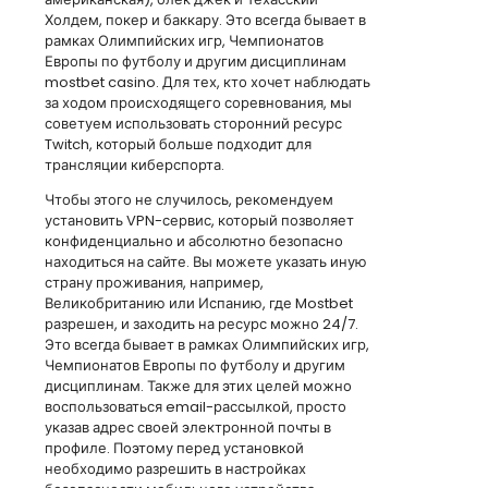
Холдем, покер и баккару. Это всегда бывает в
рамках Олимпийских игр, Чемпионатов
Европы по футболу и другим дисциплинам
mostbet casino. Для тех, кто хочет наблюдать
за ходом происходящего соревнования, мы
советуем использовать сторонний ресурс
Twitch, который больше подходит для
трансляции киберспорта.
Чтобы этого не случилось, рекомендуем
установить VPN-сервис, который позволяет
конфиденциально и абсолютно безопасно
находиться на сайте. Вы можете указать иную
страну проживания, например,
Великобританию или Испанию, где Mostbet
разрешен, и заходить на ресурс можно 24/7.
Это всегда бывает в рамках Олимпийских игр,
Чемпионатов Европы по футболу и другим
дисциплинам. Также для этих целей можно
воспользоваться email-рассылкой, просто
указав адрес своей электронной почты в
профиле. Поэтому перед установкой
необходимо разрешить в настройках