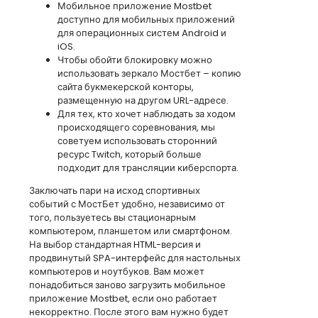
Мобильное приложение Mostbet
доступно для мобильных приложений
для операционных систем Android и
iOS.
Чтобы обойти блокировку можно
использовать зеркало Мостбет – копию
сайта букмекерской конторы,
размещенную на другом URL-адресе.
Для тех, кто хочет наблюдать за ходом
происходящего соревнования, мы
советуем использовать сторонний
ресурс Twitch, который больше
подходит для трансляции киберспорта.
Заключать пари на исход спортивных
событий с МостБет удобно, независимо от
того, пользуетесь вы стационарным
компьютером, планшетом или смартфоном.
На выбор стандартная HTML-версия и
продвинутый SPA-интерфейс для настольных
компьютеров и ноутбуков. Вам может
понадобиться заново загрузить мобильное
приложение Mostbet, если оно работает
некорректно. После этого вам нужно будет