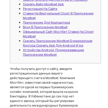
Скачать Файл Mostbet Apk
Регистрация На Сайте
Ставки На Виртуальный Спорт В Приложении
Mostbet
Приложение Для Компьютера
Вход В Приложение Mostbet
Официальный Сайт Мостбет Ставки На Спорт
Mostbet
Скачать Приложение Mostbet Букмекерская
Контора Скачать Apk Для Android И Ios
Устройства Android, Поддерживающие
Приложение Mostbet
Чтобы получить доступ к сайту, введите
регистрационные данные вашего
действующего счета в Mostbet. Компания
Мостбет, известная своей надежностью,
является одной из первых букмекерских
онлайн-компаний, которая вышла на рынок
Бангладеш. В Узбекистане до сих пор нет
единого закона, который бы регулировал
деятельность международных букмекеров.