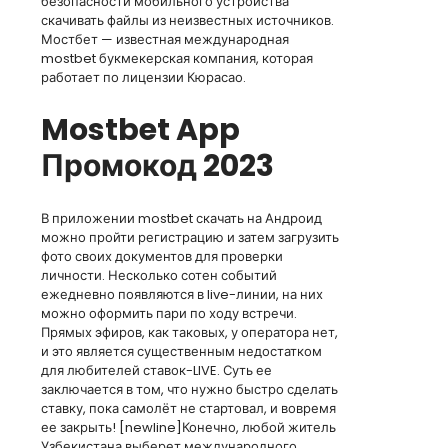
безопасности мобильного устройства
скачивать файлы из неизвестных источников.
Мостбет — известная международная
mostbet букмекерская компания, которая
работает по лицензии Кюрасао.
Mostbet App
Промокод 2023
В приложении mostbet скачать на Андроид
можно пройти регистрацию и затем загрузить
фото своих документов для проверки
личности. Несколько сотен событий
ежедневно появляются в live-линии, на них
можно оформить пари по ходу встречи.
Прямых эфиров, как таковых, у оператора нет,
и это является существенным недостатком
для любителей ставок-LIVE. Суть ее
заключается в том, что нужно быстро сделать
ставку, пока самолёт не стартовал, и вовремя
ее закрыть! [newline]Конечно, любой житель
Узбекистана выберет международного