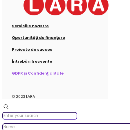
Serviciile noastre
Oportunităţi de finanţare
Proiecte de succes
Întrebări frecvente
GDPR și Confidenţialitate
© 2023 LARA