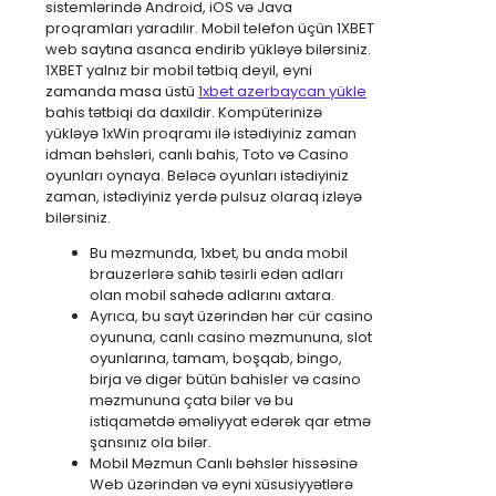
sistemlərində Android, iOS və Java
proqramları yaradılır. Mobil telefon üçün 1XBET
web saytına asanca endirib yükləyə bilərsiniz.
1XBET yalnız bir mobil tətbiq deyil, eyni
zamanda masa üstü
1xbet azerbaycan yükle
bahis tətbiqi da daxildir. Kompüterinizə
yükləyə 1xWin proqramı ilə istədiyiniz zaman
idman bəhsləri, canlı bahis, Toto və Casino
oyunları oynaya. Beləcə oyunları istədiyiniz
zaman, istədiyiniz yerdə pulsuz olaraq izləyə
bilərsiniz.
Bu məzmunda, 1xbet, bu anda mobil
brauzerlərə sahib təsirli edən adları
olan mobil sahədə adlarını axtara.
Ayrıca, bu sayt üzərindən hər cür casino
oyununa, canlı casino məzmununa, slot
oyunlarına, tamam, boşqab, bingo,
birja və digər bütün bahisler və casino
məzmununa çata bilər və bu
istiqamətdə əməliyyat edərək qar etmə
şansınız ola bilər.
Mobil Məzmun Canlı bəhslər hissəsinə
Web üzərindən və eyni xüsusiyyətlərə