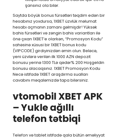
şansınız ola bilər.
Saytda böyük bonus fürsətləri təqdim edən bir
hesabınız yoxdursa, 1XBET üzvlük məlumat
hesabı açmanın zamanı gəlmişdir! Yüksək
bahis fürsətləri və zəngin bahis variantları ilə
önə çıxan 1XBET’e olarkən, “Promosyon Kodu”
sahəsinə xüsusi bir 1XBET bonus kodu
(VIPCODE) girdiyinizdən əmin olun. Beləcə,
yeni üzvlərə verilən ilk 1000 AZN depozit
bonusu yerinə 1300 TLə qədər% 200 Hoşgeldin
bonusu alacaqsınız. 1XBET Promosyon Kodu
Necə istifadə 1XBET araşdırma sualları
cavabını məqaləmizdə tapa bilərsiniz.
vtomobil XBET APK
– Yukle ağıllı
telefon tətbiqi
Telefon və tablet istifadə qala bütün əməliyyat