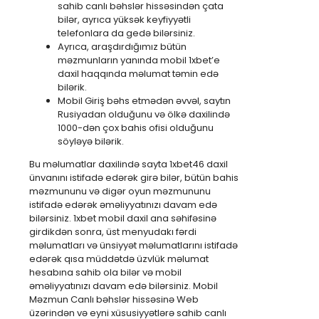
sahib canlı bəhslər hissəsindən çata
bilər, ayrıca yüksək keyfiyyətli
telefonlara da gedə bilərsiniz.
Ayrıca, araşdırdığımız bütün
məzmunların yanında mobil 1xbet’e
daxil haqqında məlumat təmin edə
bilərik.
Mobil Giriş bəhs etmədən əvvəl, saytın
Rusiyadan olduğunu və ölkə daxilində
1000-dən çox bahis ofisi olduğunu
söyləyə bilərik.
Bu məlumatlar daxilində sayta 1xbet46 daxil
ünvanını istifadə edərək girə bilər, bütün bahis
məzmununu və digər oyun məzmununu
istifadə edərək əməliyyatınızı davam edə
bilərsiniz. 1xbet mobil daxil ana səhifəsinə
girdikdən sonra, üst menyudakı fərdi
məlumatları və ünsiyyət məlumatlarını istifadə
edərək qısa müddətdə üzvlük məlumat
hesabına sahib ola bilər və mobil
əməliyyatınızı davam edə bilərsiniz. Mobil
Məzmun Canlı bəhslər hissəsinə Web
üzərindən və eyni xüsusiyyətlərə sahib canlı