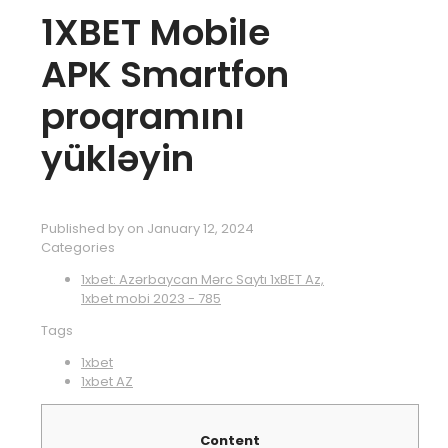
1XBET Mobile
APK Smartfon
proqramını
yükləyin
Published by
on
January 12, 2024
Categories
1xbet: Azərbaycan Mərc Saytı 1xBET Az,
1xbet mobi 2023 - 785
Tags
1xbet
1xbet AZ
Content