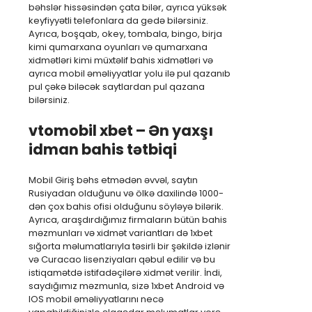
bəhslər hissəsindən çata bilər, ayrıca yüksək
keyfiyyətli telefonlara da gedə bilərsiniz.
Ayrıca, boşqab, okey, tombala, bingo, birja
kimi qumarxana oyunları və qumarxana
xidmətləri kimi müxtəlif bahis xidmətləri və
ayrıca mobil əməliyyatlar yolu ilə pul qazanıb
pul çəkə biləcək saytlardan pul qazana
bilərsiniz.
vtomobil xbet – Ən yaxşı
idman bahis tətbiqi
Mobil Giriş bəhs etmədən əvvəl, saytın
Rusiyadan olduğunu və ölkə daxilində 1000-
dən çox bahis ofisi olduğunu söyləyə bilərik.
Ayrıca, araşdırdığımız firmaların bütün bahis
məzmunları və xidmət variantları də 1xbet
sığorta məlumatlarıyla təsirli bir şəkildə izlənir
və Curacao lisenziyaları qəbul edilir və bu
istiqamətdə istifadəçilərə xidmət verilir. İndi,
saydığımız məzmunla, sizə 1xbet Android və
IOS mobil əməliyyatlarını necə