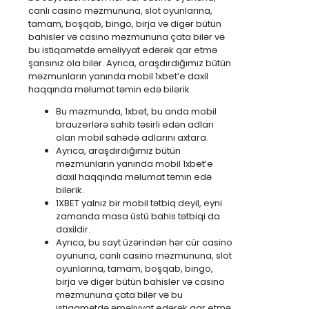
canlı casino məzmununa, slot oyunlarına,
tamam, boşqab, bingo, birja və digər bütün
bahisler və casino məzmununa çata bilər və
bu istiqamətdə əməliyyat edərək qar etmə
şansınız ola bilər. Ayrıca, araşdırdığımız bütün
məzmunların yanında mobil 1xbet’e daxil
haqqında məlumat təmin edə bilərik.
Bu məzmunda, 1xbet, bu anda mobil
brauzerlərə sahib təsirli edən adları
olan mobil sahədə adlarını axtara.
Ayrıca, araşdırdığımız bütün
məzmunların yanında mobil 1xbet’e
daxil haqqında məlumat təmin edə
bilərik.
1XBET yalnız bir mobil tətbiq deyil, eyni
zamanda masa üstü bahis tətbiqi da
daxildir.
Ayrıca, bu sayt üzərindən hər cür casino
oyununa, canlı casino məzmununa, slot
oyunlarına, tamam, boşqab, bingo,
birja və digər bütün bahisler və casino
məzmununa çata bilər və bu
istiqamətdə əməliyyat edərək qar etmə