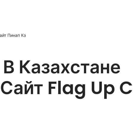
айт Пинап Кз
 В Казахстане
айт Flag Up C