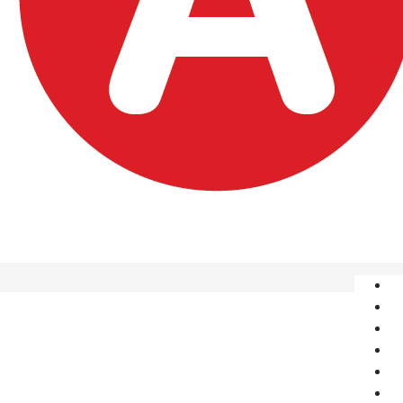
A
S
O
P
Î
C