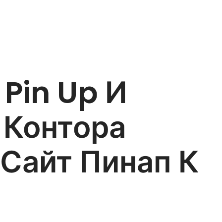
 Pin Up И
 Контора
Сайт Пинап К