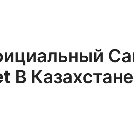
фициальный Са
t В Казахстане