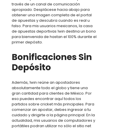
través de un canal de comunicación
apropiado. Desplácese hacia abajo para
obtener una imagen completa de el portal
de apuestas y descubra cuando es real u
falso. Para mis usuarios mexicanos, la casa
de apuestas deportivas 1win destina un bono
para bienvenida de hastan el 100% durante el
primer depósito.
Bonificaciones Sin
Depósito
Además, 1win reúne an apostadores
absolutamente todo el globo y tiene una
gran cantidad para clientes de México. Por
eso puedes encontrar aquí todos los
partidos sobre cricket más principales. Para
comenzar an apostar, debes ingresar a tu
cuidado y dirigirte a la página principal. En la
actualidad, mis usuarios de computadores y
portátiles podran utilizar no sólo el sitio net