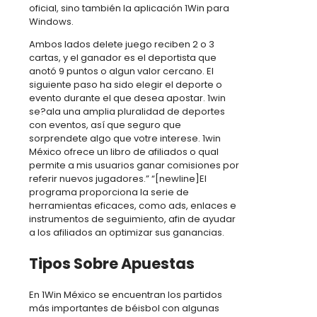
oficial, sino también la aplicación 1Win para
Windows.
Ambos lados delete juego reciben 2 o 3
cartas, y el ganador es el deportista que
anotó 9 puntos o algun valor cercano. El
siguiente paso ha sido elegir el deporte o
evento durante el que desea apostar. 1win
se?ala una amplia pluralidad de deportes
con eventos, así que seguro que
sorprendete algo que votre interese. 1win
México ofrece un libro de afiliados o qual
permite a mis usuarios ganar comisiones por
referir nuevos jugadores.” “[newline]El
programa proporciona la serie de
herramientas eficaces, como ads, enlaces e
instrumentos de seguimiento, afin de ayudar
a los afiliados an optimizar sus ganancias.
Tipos Sobre Apuestas
En 1Win México se encuentran los partidos
más importantes de béisbol con algunas