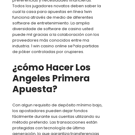
preferencias y necesidades financieras.
Todos los jugadores novatos deben saber la
cual la casa para apuestas en línea 1win
funciona através de medio de diferentes
software de entretenimiento. La amplia
diversidade de software de casino usted
puede mil gracias a la colaboración con los
proveedores más conocidos entre ma
industria. 1 win casino online se?ala partidas
de póker controladas por crupieres.
¿cómo Hacer Los
Angeles Primera
Apuesta?
Con algun requisito de depósito mínimo bajo,
los apostadores pueden dejar fondos
fácilmente durante sus cuentas utilizando su
método preferido. Las transacciones están
protegidas con tecnología de última
generación, lo que garantiza transferencias