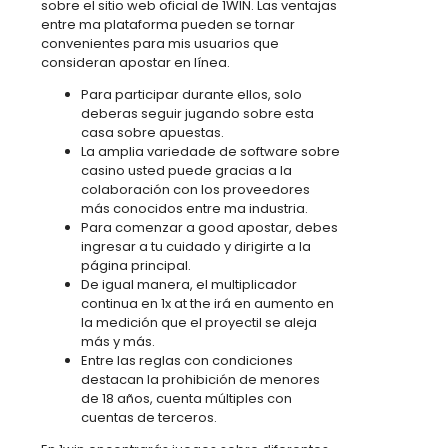
sobre el sitio web oficial de 1WIN. Las ventajas
entre ma plataforma pueden se tornar
convenientes para mis usuarios que
consideran apostar en línea.
Para participar durante ellos, solo
deberas seguir jugando sobre esta
casa sobre apuestas.
La amplia variedade de software sobre
casino usted puede gracias a la
colaboración con los proveedores
más conocidos entre ma industria.
Para comenzar a good apostar, debes
ingresar a tu cuidado y dirigirte a la
página principal.
De igual manera, el multiplicador
continua en 1x at the irá en aumento en
la medición que el proyectil se aleja
más y más.
Entre las reglas con condiciones
destacan la prohibición de menores
de 18 años, cuenta múltiples con
cuentas de terceros.