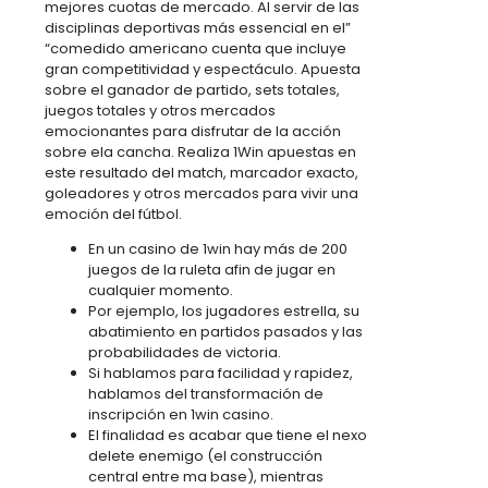
mejores cuotas de mercado. Al servir de las
disciplinas deportivas más essencial en el”
“comedido americano cuenta que incluye
gran competitividad y espectáculo. Apuesta
sobre el ganador de partido, sets totales,
juegos totales y otros mercados
emocionantes para disfrutar de la acción
sobre ela cancha. Realiza 1Win apuestas en
este resultado del match, marcador exacto,
goleadores y otros mercados para vivir una
emoción del fútbol.
En un casino de 1win hay más de 200
juegos de la ruleta afin de jugar en
cualquier momento.
Por ejemplo, los jugadores estrella, su
abatimiento en partidos pasados y las
probabilidades de victoria.
Si hablamos para facilidad y rapidez,
hablamos del transformación de
inscripción en 1win casino.
El finalidad es acabar que tiene el nexo
delete enemigo (el construcción
central entre ma base), mientras