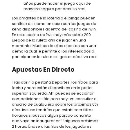
años puede hacer el juego aquí de
maneira segura por peculio real.
Los amantes de la lotería o el bingo pueden
sentirse asi como en casa con los juegos de
keno disponibles adentro del casino de 1win.
En este casino de 1win hay más sobre 200
juegos de la ruleta afin de jugar en una
momento. Muchos de ellos cuentan con una
demo la cual le permite a los interesados a
participar en la ruleta sin gastar efectivo real.
Apuestas En Directo
Tras abrir la pestaña Deportes, los filtros para
fecha y hora están disponibles en la parte
superior izquierda. Ahí puedes seleccionar
competiciones sólo para hoy um consultar el
anuario de cualquiera sobre los próximos 6th
días. Incluso tendrías que establecer filtros
horarios si buscas algun partido concreto
que vaya an inaugurar en” “algunas próximas
2 horas. Únase a las filas de los jugadores