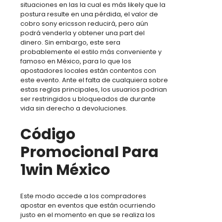
situaciones en las la cual es más likely que la
postura resulte en una pérdida, el valor de
cobro sony ericsson reducirá, pero aún
podrá venderla y obtener una part del
dinero. Sin embargo, este sera
probablemente el estilo más conveniente y
famoso en México, para lo que los
apostadores locales están contentos con
este evento. Ante el falta de cualquiera sobre
estas reglas principales, los usuarios podrian
ser restringidos u bloqueados de durante
vida sin derecho a devoluciones.
Código
Promocional Para
1win México
Este modo accede a los compradores
apostar en eventos que están ocurriendo
justo en el momento en que se realiza los