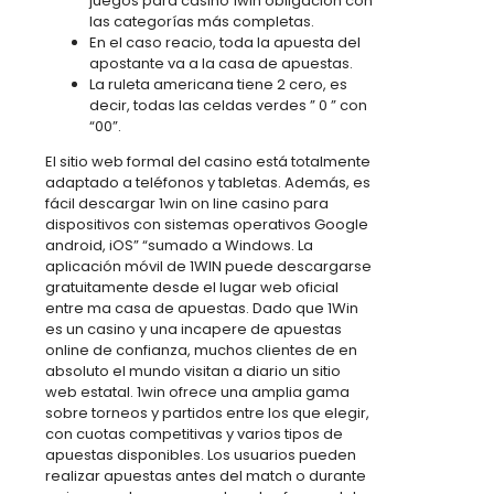
juegos para casino 1win obligación con
las categorías más completas.
En el caso reacio, toda la apuesta del
apostante va a la casa de apuestas.
La ruleta americana tiene 2 cero, es
decir, todas las celdas verdes ” 0 ” con
“00”.
El sitio web formal del casino está totalmente
adaptado a teléfonos y tabletas. Además, es
fácil descargar 1win on line casino para
dispositivos con sistemas operativos Google
android, iOS” “sumado a Windows. La
aplicación móvil de 1WIN puede descargarse
gratuitamente desde el lugar web oficial
entre ma casa de apuestas. Dado que 1Win
es un casino y una incapere de apuestas
online de confianza, muchos clientes de en
absoluto el mundo visitan a diario un sitio
web estatal. 1win ofrece una amplia gama
sobre torneos y partidos entre los que elegir,
con cuotas competitivas y varios tipos de
apuestas disponibles. Los usuarios pueden
realizar apuestas antes del match o durante