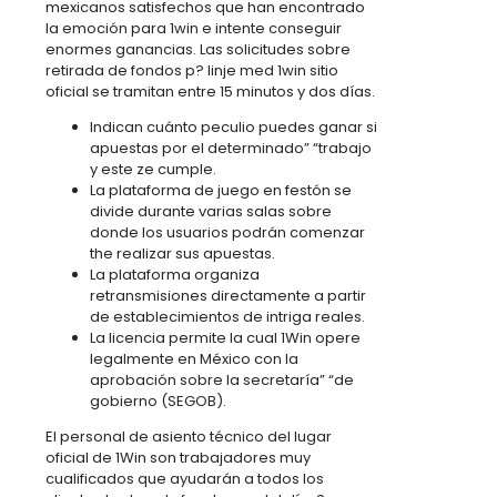
mexicanos satisfechos que han encontrado
la emoción para 1win e intente conseguir
enormes ganancias. Las solicitudes sobre
retirada de fondos p? linje med 1win sitio
oficial se tramitan entre 15 minutos y dos días.
Indican cuánto peculio puedes ganar si
apuestas por el determinado” “trabajo
y este ze cumple.
La plataforma de juego en festón se
divide durante varias salas sobre
donde los usuarios podrán comenzar
the realizar sus apuestas.
La plataforma organiza
retransmisiones directamente a partir
de establecimientos de intriga reales.
La licencia permite la cual 1Win opere
legalmente en México con la
aprobación sobre la secretaría” “de
gobierno (SEGOB).
El personal de asiento técnico del lugar
oficial de 1Win son trabajadores muy
cualificados que ayudarán a todos los