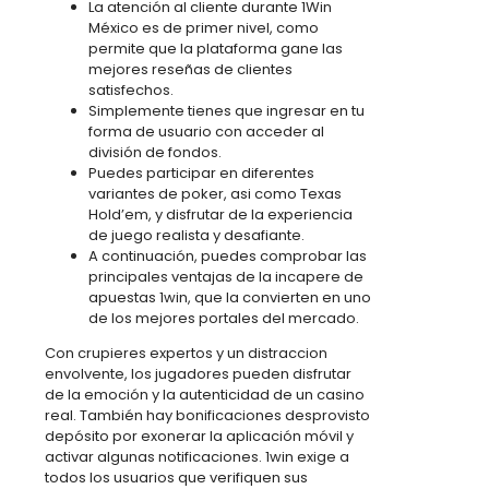
La atención al cliente durante 1Win
México es de primer nivel, como
permite que la plataforma gane las
mejores reseñas de clientes
satisfechos.
Simplemente tienes que ingresar en tu
forma de usuario con acceder al
división de fondos.
Puedes participar en diferentes
variantes de poker, asi como Texas
Hold’em, y disfrutar de la experiencia
de juego realista y desafiante.
A continuación, puedes comprobar las
principales ventajas de la incapere de
apuestas 1win, que la convierten en uno
de los mejores portales del mercado.
Con crupieres expertos y un distraccion
envolvente, los jugadores pueden disfrutar
de la emoción y la autenticidad de un casino
real. También hay bonificaciones desprovisto
depósito por exonerar la aplicación móvil y
activar algunas notificaciones. 1win exige a
todos los usuarios que verifiquen sus