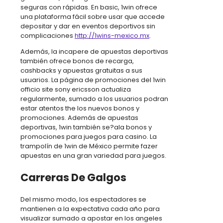
seguras con rápidas. En basic, 1win ofrece
una plataforma fácil sobre usar que accede
depositar y dar en eventos deportivos sin
complicaciones
http://1wins-mexico.mx
.
Además, la incapere de apuestas deportivas
también ofrece bonos de recarga,
cashbacks y apuestas gratuitas a sus
usuarios. La página de promociones del 1win
officio site sony ericsson actualiza
regularmente, sumado a los usuarios podran
estar atentos the los nuevos bonos y
promociones. Además de apuestas
deportivas, 1win también se?ala bonos y
promociones para juegos para casino. La
trampolín de 1win de México permite fazer
apuestas en una gran variedad para juegos.
Carreras De Galgos
Del mismo modo, los espectadores se
mantienen a la expectativa cada año para
visualizar sumado a apostar en los angeles