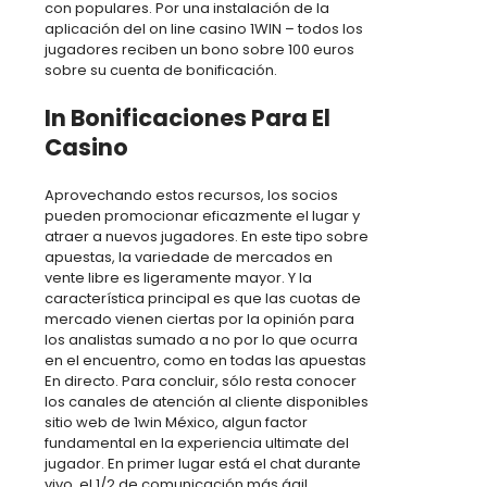
con populares. Por una instalación de la
aplicación del on line casino 1WIN – todos los
jugadores reciben un bono sobre 100 euros
sobre su cuenta de bonificación.
In Bonificaciones Para El
Casino
Aprovechando estos recursos, los socios
pueden promocionar eficazmente el lugar y
atraer a nuevos jugadores. En este tipo sobre
apuestas, la variedade de mercados en
vente libre es ligeramente mayor. Y la
característica principal es que las cuotas de
mercado vienen ciertas por la opinión para
los analistas sumado a no por lo que ocurra
en el encuentro, como en todas las apuestas
En directo. Para concluir, sólo resta conocer
los canales de atención al cliente disponibles
sitio web de 1win México, algun factor
fundamental en la experiencia ultimate del
jugador. En primer lugar está el chat durante
vivo, el 1/2 de comunicación más ágil.