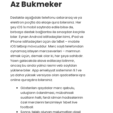
Az Bukmeker
Dəstəklə aşağıdakı telefonu axtararaq və ya
elektron poçtla da əlaqə qura bilərsiniz. Hər
şey iOS 1x mobil saytında edilə bilsə də,
birbaşa dəstək bağlantısı ilə sınaqdan keçirilə
bilər. Eynən Android istifadəçiləri kimi, iPad və
iPhone istifadəçiləri üçün də 1xBet – mobile
iOS tətbiqi mövcuddur. Mərc saytı telefondan
oynamaq istəyən mərcsevərləri – məmnun
etmək üçün, demək olar ki, hər şeyə sahibdir.
Yaxın gələcəkdə əlavə ediləcəyi bilinmir,
ancaq bu anda yalnız rəsmi veb saytdan
yüklənə bilər. App əməliyyat sisteminin 9.1 və
ya daha yüksək versiyası olan qadcetlərə iqra
online quraşdıra bilərsiniz.
Göstərilən qaydalar mərc qəbulu,
uduşların ödənilməsi, mübahisəli
sualların həlli, fərdi idman hadisələrinin
özəl mərclərini tənzimləyir 1xbet live
football.
Sonra, tələb olunan məlumatları daxil