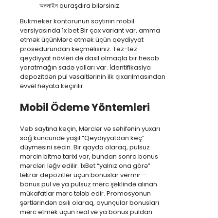
অনলাইন quraşdıra bilərsiniz.
Bukmeker kontorunun saytının mobil
versiyasında 1x bet Bir çox variant var, amma
etmək üçünMərc etmək üçün qeydiyyat
prosedurundan keçməlisiniz. Tez-tez
qeydiyyat növləri də daxil olmaqla bir hesab
yaratmağın sadə yolları var. İdentifikasiya
depozitdən pul vəsaitlərinin ilk çıxarılmasından
əvvəl həyata keçirilir.
Mobil Ödeme Yöntemleri
Veb saytına keçin, Mərclər və səhifənin yuxarı
sağ küncündə yaşıl “Qeydiyyatdan keç”
düyməsini secin. Bir qayda olaraq, pulsuz
mərcin bitmə tarixi var, bundan sonra bonus
mərcləri ləğv edilir. 1xBet “yalnız ona görə”
təkrar depozitlər üçün bonuslar vermir –
bonus pul və ya pulsuz mərc şəklində alınan
mükafatlar mərc tələb edir. Promosyonun
şərtlərindən asılı olaraq, oyunçular bonusları
mərc etmək üçün real və ya bonus puldan