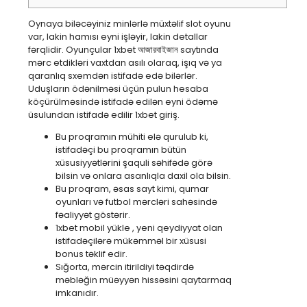
Oynaya biləcəyiniz minlərlə müxtəlif slot oyunu
var, lakin hamısı eyni işləyir, lakin detallar
fərqlidir. Oyunçular 1xbet আজারবাইজান saytında
mərc etdikləri vaxtdan asılı olaraq, işıq və ya
qaranlıq sxemdən istifadə edə bilərlər.
Uduşların ödənilməsi üçün pulun hesaba
köçürülməsində istifadə edilən eyni ödəmə
üsulundan istifadə edilir 1xbet giriş.
Bu proqramın mühiti elə qurulub ki,
istifadəçi bu proqramın bütün
xüsusiyyətlərini şaquli səhifədə görə
bilsin və onlara asanlıqla daxil ola bilsin.
Bu proqram, əsas sayt kimi, qumar
oyunları və futbol mərcləri sahəsində
fəaliyyət göstərir.
1xbet mobil yükle , yeni qeydiyyat olan
istifadəçilərə mükəmməl bir xüsusi
bonus təklif edir.
Sığorta, mərcin itirildiyi təqdirdə
məbləğin müəyyən hissəsini qaytarmaq
imkanıdır.