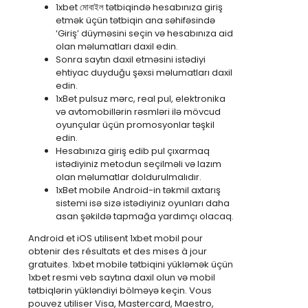
1xbet মোবাইল tətbiqində hesabınıza giriş
etmək üçün tətbiqin ana səhifəsində
‘Giriş’ düyməsini seçin və hesabınıza aid
olan məlumatları daxil edin.
Sonra saytın daxil etməsini istədiyi
ehtiyac duyduğu şəxsi məlumatları daxil
edin.
1xBet pulsuz mərc, real pul, elektronika
və avtomobillərin rəsmləri ilə mövcud
oyunçular üçün promosyonlar təşkil
edin.
Hesabınıza giriş edib pul çıxarmaq
istədiyiniz metodun seçilməli və lazım
olan məlumatlar doldurulmalıdır.
1xBet mobile Android-in təkmil axtarış
sistemi isə sizə istədiyiniz oyunları daha
asan şəkildə tapmağa yardımçı olacaq.
Android et iOS utilisent 1xbet mobil pour
obtenir des résultats et des mises à jour
gratuites. 1xbet mobile tətbiqini yükləmək üçün
1xbet resmi veb saytına daxil olun və mobil
tətbiqlərin yükləndiyi bölməyə keçin. Vous
pouvez utiliser Visa, Mastercard, Maestro,