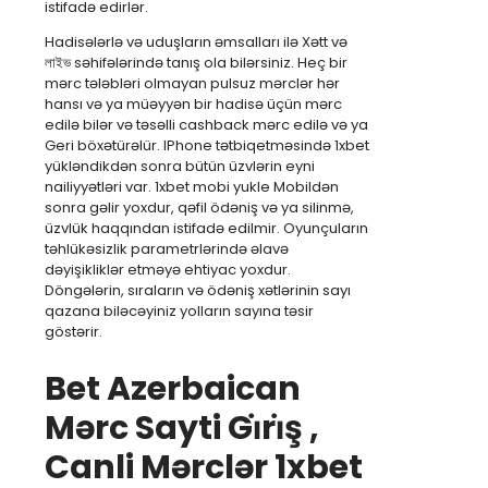
istifadə edirlər.
Hadisələrlə və uduşların əmsalları ilə Xətt və
লাইভ səhifələrində tanış ola bilərsiniz. Heç bir
mərc tələbləri olmayan pulsuz mərclər hər
hansı və ya müəyyən bir hadisə üçün mərc
edilə bilər və təsəlli cashback mərc edilə və ya
Geri böxətürəlür. IPhone tətbiqetməsində 1xbet
yükləndikdən sonra bütün üzvlərin eyni
nailiyyətləri var. 1xbet mobi yukle Mobildən
sonra gəlir yoxdur, qəfil ödəniş və ya silinmə,
üzvlük haqqından istifadə edilmir. Oyunçuların
təhlükəsizlik parametrlərində əlavə
dəyişikliklər etməyə ehtiyac yoxdur.
Döngələrin, sıraların və ödəniş xətlərinin sayı
qazana biləcəyiniz yolların sayına təsir
göstərir.
Bet Azerbaican
Mərc Sayti Gi̇ri̇ş ,
Canli Mərclər 1xbet