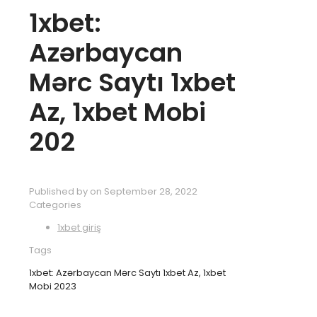
1xbet:
Azərbaycan
Mərc Saytı 1xbet
Az, 1xbet Mobi
202
Published by
on
September 28, 2022
Categories
1xbet giriş
Tags
1xbet: Azərbaycan Mərc Saytı 1xbet Az, 1xbet
Mobi 2023