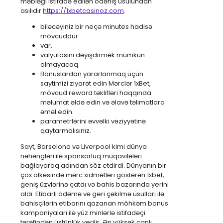
məbləği istifadə edilən ödəniş üsulundan
asılıdır
https://1xbetcasinoz.com
.
biləcəyiniz bir neçə minutes hadisə
mövcuddur.
var.
valyutasını dəyişdirmək mümkün
olmayacaq.
Bonuslardan yararlanmaq üçün
saytimizi ziyarət edin Mərclər 1xBet,
mövcud reward təklifləri haqqında
məlumat əldə edin və əlavə təlimatlara
əməl edin.
parametrlərini əvvəlki vəziyyətinə
qaytarmalısınız.
Sayt, Barselona və Liverpool kimi dünya
nəhəngləri ilə sponsorluq müqavilələri
bağlayaraq adından söz etdirdi. Dünyanın bir
çox ölkəsində mərc xidmətləri göstərən 1xbet,
geniş üzvlərinə çatdı və bahis bazarında yerini
aldı. Etibarlı ödəmə və geri çəkilmə üsulları ilə
bahisçilərin etibarını qazanan möhkəm bonus
kampaniyaları ilə yüz minlərlə istifadəçi
tərəfindən üstünlük verilir. Ən yüksək canlı