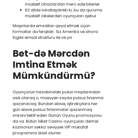
müxtəlif cihazlardan mərc edə bilərlər.
62 dildə lokallaşdırılıb ki, bu da quruma
müxtəlif ölkələrdən oyunçuları qəbul
Maşınlarda əmsalları qeyd etmək üçün
formatlar da fərqlidir. Siz Amerika və ahora
İngilis əmsal strukturu ilə və ya
Bet-də Mərcdən
Imtina Etmək
Mümkündürmü?
Oyunçunun hesabındakı pulun miqdarından
asılı olaraq o, müəyyən sayda pulsuz fırlanma
qazanacaq. Bundan əlavə, iştirakçılara hər
gün əlavə pulsuz fırlanmalar qazanmaq
imkanı təklif edən Günün Oyunu promosyonu
da va. Bütün 1xBet Casino oyunçuları dərhal
kazinonun səkkiz səviyyəli VIP mükafat
proqramına daxil olurlar.