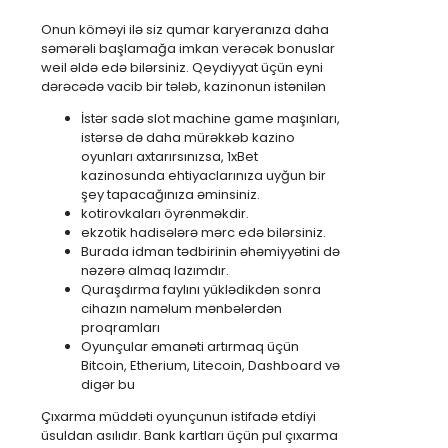
Onun köməyi ilə siz qumar karyeranıza daha
səmərəli başlamağa imkan verəcək bonuslar
weil əldə edə bilərsiniz. Qeydiyyat üçün eyni
dərəcədə vacib bir tələb, kazinonun istənilən
İstər sadə slot machine game maşınları,
istərsə də daha mürəkkəb kazino
oyunları axtarırsınızsa, 1xBet
kazinosunda ehtiyaclarınıza uyğun bir
şey tapacağınıza əminsiniz.
kotirovkaları öyrənməkdir.
ekzotik hadisələrə mərc edə bilərsiniz.
Burada idman tədbirinin əhəmiyyətini də
nəzərə almaq lazımdır.
Quraşdırma faylını yüklədikdən sonra
cihazın naməlum mənbələrdən
proqramları
Oyunçular əmanəti artırmaq üçün
Bitcoin, Etherium, Litecoin, Dashboard və
digər bu
Çıxarma müddəti oyunçunun istifadə etdiyi
üsuldan asılıdır. Bank kartları üçün pul çıxarma