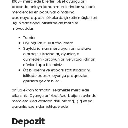
1000+ mərc edə bilərlər. 1xBet oyunçuları
arasında onlayn idman mərclərindən və canlı
mərclərdən ən populyar olmasına
baxmayaraq, bəzi ölkələrdə şirkətin müştəriləri
üçün traditional ofislərdə də mərclər
mövcuddur.
Turnirin
Oyunçular 1500 futbol mərc
Saytda idman mərc oyunlarına əlavə
olaraq siz kazinolar, oyunlar, o
cümlədən kart oyunları və virtual idman
növləri tapa bilərsiniz.
Öz biliklərini və etibarlı statistikalarını
istifadə edərək, oyunçu proqnozları
gəlirlərə çevirə bilər.
onluq ekran formatını seçməklə mərc edə
bilərsiniz. Oyunçular 1xbet Azerbaijan saytında
mərc etdikləri vaxtdan asılı olaraq, işıq və ya
qaranlıq sxemdən istifadə edə
Depozit