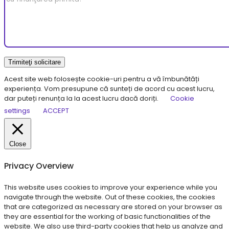
Acest site web folosește cookie-uri pentru a vă îmbunătăți
experiența. Vom presupune că sunteți de acord cu acest lucru,
dar puteți renunța la la acest lucru dacă doriți.
Cookie
settings
ACCEPT
Close
Privacy Overview
This website uses cookies to improve your experience while you
navigate through the website. Out of these cookies, the cookies
that are categorized as necessary are stored on your browser as
they are essential for the working of basic functionalities of the
website. We also use third-party cookies that help us analyze and