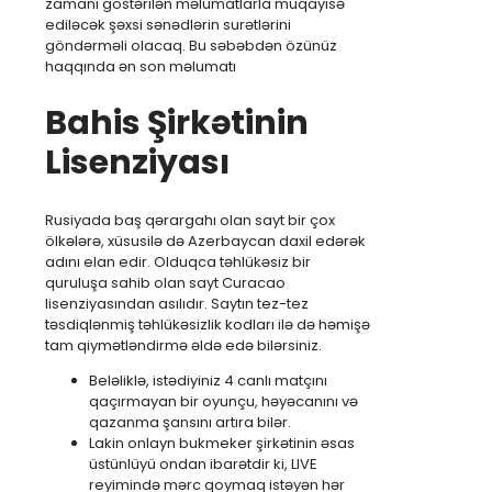
zamanı göstərilən məlumatlarla müqayisə
ediləcək şəxsi sənədlərin surətlərini
göndərməli olacaq. Bu səbəbdən özünüz
haqqında ən son məlumatı
Bahis Şirkətinin
Lisenziyası
Rusiyada baş qərargahı olan sayt bir çox
ölkələrə, xüsusilə də Azerbaycan daxil edərək
adını elan edir. Olduqca təhlükəsiz bir
quruluşa sahib olan sayt Curacao
lisenziyasından asılıdır. Saytın tez-tez
təsdiqlənmiş təhlükəsizlik kodları ilə də həmişə
tam qiymətləndirmə əldə edə bilərsiniz.
Beləliklə, istədiyiniz 4 canlı matçını
qaçırmayan bir oyunçu, həyəcanını və
qazanma şansını artıra bilər.
Lakin onlayn bukmeker şirkətinin əsas
üstünlüyü ondan ibarətdir ki, LIVE
reyimində mərc qoymaq istəyən hər