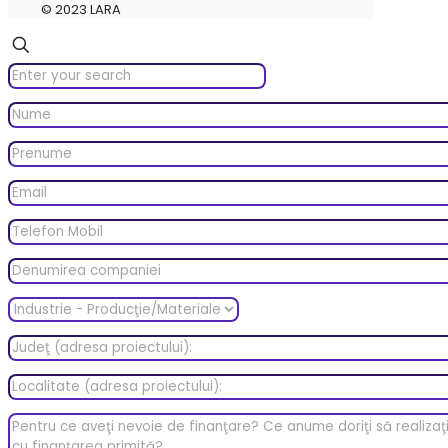
© 2023 LARA