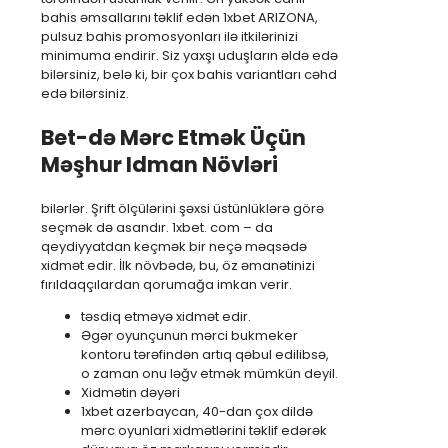
bahis əmsallarını təklif edən 1xbet ARIZONA,
pulsuz bahis promosyonları ilə itkilərinizi
minimuma endirir. Siz yaxşı uduşların əldə edə
bilərsiniz, belə ki, bir çox bahis variantları cəhd
edə bilərsiniz.
Bet-də Mərc Etmək Üçün
Məşhur Idman Növləri
bilərlər. Şrift ölçülərini şəxsi üstünlüklərə görə
seçmək də asandır. 1xbet. com – da
qeydiyyatdan keçmək bir neçə məqsədə
xidmət edir. İlk növbədə, bu, öz əmanətinizi
fırıldaqçılardan qorumağa imkan verir.
təsdiq etməyə xidmət edir.
Əgər oyunçunun mərci bukmeker
kontoru tərəfindən artıq qəbul edilibsə,
o zaman onu ləğv etmək mümkün deyil.
Xidmətin dəyəri
1xbet azerbaycan, 40-dan çox dildə
mərc oyunlari xidmətlərini təklif edərək