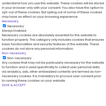
understand how you use this website. These cookies will be stored
in your browser only with your consent. You also have the option to
opt-out of these cookies. But opting out of some of these cookies
may have an effect on your browsing experience.
Necessary
Necessary
Always Enabled
Necessary cookies are absolutely essential for the website to
function properly. This category only includes cookies that ensures
basic functionalities and security features of the website. These
cookies do not store any personal information.
Non-necessary
Non-necessary
Any cookies that may not be particularly necessary for the website
to function and is used specifically to collect user personal data
via analytics, ads, other embedded contents are termed as non-
necessary cookies. It is mandatory to procure user consent prior
to running these cookies on your website.
SAVE & ACCEPT