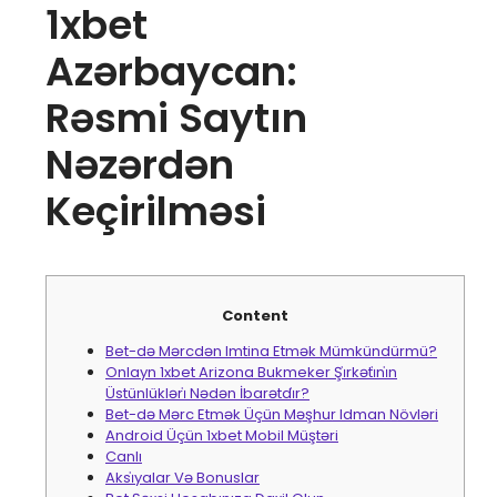
1xbet
Azərbaycan:
Rəsmi Saytın
Nəzərdən
Keçirilməsi
Content
Bet-də Mərcdən Imtina Etmək Mümkündürmü?
Onlayn 1xbet Arizona Bukmeker Şi̇rkəti̇ni̇n
Üstünlükləri̇ Nədən İbarətdi̇r?
Bet-də Mərc Etmək Üçün Məşhur Idman Növləri
Android Üçün 1xbet Mobil Müştəri
Canlı
Aksi̇yalar Və Bonuslar