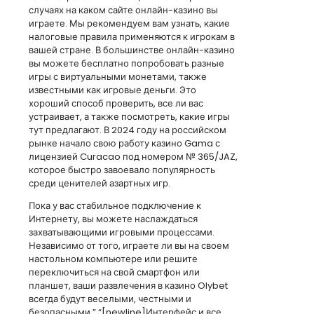
случаях на каком сайте онлайн-казино вы
играете. Мы рекомендуем вам узнать, какие
налоговые правила применяются к игрокам в
вашей стране. В большинстве онлайн-казино
вы можете бесплатно попробовать разные
игры с виртуальными монетами, также
известными как игровые деньги. Это
хороший способ проверить, все ли вас
устраивает, а также посмотреть, какие игры
тут предлагают. В 2024 году на российском
рынке начало свою работу казино Gama с
лицензией Curacao под номером № 365/JAZ,
которое быстро завоевало популярность
среди ценителей азартных игр.
Пока у вас стабильное подключение к
Интернету, вы можете наслаждаться
захватывающими игровыми процессами.
Независимо от того, играете ли вы на своем
настольном компьютере или решите
переключиться на свой смартфон или
планшет, ваши развлечения в казино Olybet
всегда будут веселыми, честными и
безопасными.” “[newline]Интерфейс и все