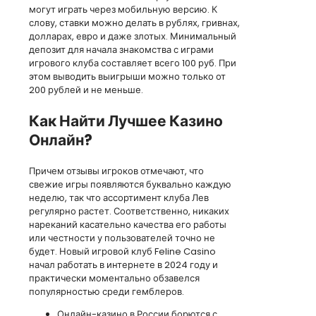
могут играть через мобильную версию. К
слову, ставки можно делать в рублях, гривнах,
долларах, евро и даже злотых. Минимальный
депозит для начала знакомства с играми
игрового клуба составляет всего 100 руб. При
этом выводить выигрыши можно только от
200 рублей и не меньше.
Как Найти Лучшее Казино
Онлайн?
Причем отзывы игроков отмечают, что
свежие игры появляются буквально каждую
неделю, так что ассортимент клуба Лев
регулярно растет. Соответственно, никаких
нареканий касательно качества его работы
или честности у пользователей точно не
будет. Новый игровой клуб Feline Casino
начал работать в интернете в 2024 году и
практически моментально обзавелся
популярностью среди гемблеров.
Онлайн-казино в России борются с