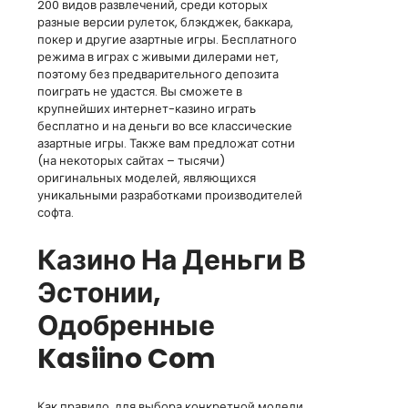
200 видов развлечений, среди которых
разные версии рулеток, блэкджек, баккара,
покер и другие азартные игры. Бесплатного
режима в играх с живыми дилерами нет,
поэтому без предварительного депозита
поиграть не удастся. Вы сможете в
крупнейших интернет-казино играть
бесплатно и на деньги во все классические
азартные игры. Также вам предложат сотни
(на некоторых сайтах – тысячи)
оригинальных моделей, являющихся
уникальными разработками производителей
софта.
Казино На Деньги В
Эстонии,
Одобренные
Kasiino Com
Как правило, для выбора конкретной модели,