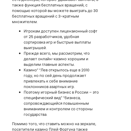
также функция бесплатных вращений, с
помощью которой вы можете выиграть до 30
бесплатных вращений с 3-кратным
множителем.
Игрокам доступен лицензионный софт
от 25 разработчиков, удобная
сортировка игр и быстрые выплаты
выигрышей.
Прежде всего, мы рассмотрим, что
делает онлайн-казино хорошим и
выделим главные аспекты.
Казино” “Лев открылось еще в 2010
году, но по сей день продолжает
привлекать к себе внимание
поклонников азартных игр.
Поэтому игорный бизнес в России – это
специфический вид” “бизнеса,
сопровождающийся повышенным
вниманием и контролем со стороны
государства.
Помимо того, что ставить можно на зеркале,
посетители казино Плей Фортуна также