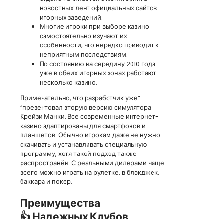
новостных лент официальных сайтов
игорных заведений.
Многие игроки при выборе казино
самостоятельно изучают их
особенности, что нередко приводит к
неприятным последствиям.
По состоянию на середину 2010 года
уже в обеих игорных зонах работают
несколько казино.
Примечательно, что разработчик уже”
“презентовал вторую версию симулятора
Крейзи Манки. Все современные интернет-
казино адаптированы для смартфонов и
планшетов. Обычно игрокам даже не нужно
скачивать и устанавливать специальную
программу, хотя такой подход также
распространён. С реальными дилерами чаще
всего можно играть на рулетке, в блэкджек,
баккара и покер.
Преимущества
👍 Надежных Клубов,