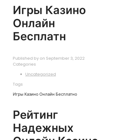
Игры Казино
Онлайн
Бесплатн
Published by
on
September 3, 2022
Categories
Uncategorized
Tags
Игры Казино Онлайн Бесплатно
Рейтинг
Надежных