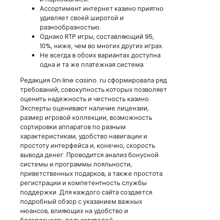
Ассортимент интернет казино приятно
удивляет своей широтой и
разнообразностью.
Однако RTP игры, составляющий 95,
10%, ниже, чем во многих других играх.
Не всегда в обоих вариантах доступна
одна и та же платежная система.
Редакция On line casino. ru сформировала ряд
требований, совокупность которых позволяет
оценить надежность и честность казино.
Эксперты оценивают наличие лицензии,
размер игровой коллекции, возможность
сортировки аппаратов по разным
характеристикам, удобство навигации и
простоту интерфейса и, конечно, скорость
вывода денег. Проводится анализ бонусной
системы и программы лояльности,
приветственных подарков, а также простота
регистрации и компетентность службы
поддержки. Для каждого сайта создается
подробный обзор с указанием важных
нюансов, влияющих на удобство и