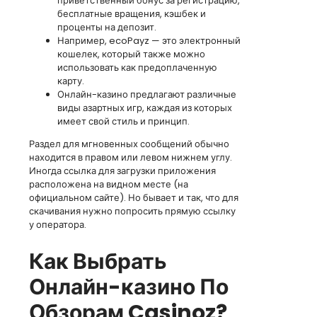
приветственный бонус за регистрацию,
бесплатные вращения, кэшбек и
проценты на депозит.
Например, ecoPayz — это электронный
кошелек, который также можно
использовать как предоплаченную
карту.
Онлайн-казино предлагают различные
виды азартных игр, каждая из которых
имеет свой стиль и принцип.
Раздел для мгновенных сообщений обычно
находится в правом или левом нижнем углу.
Иногда ссылка для загрузки приложения
расположена на видном месте (на
официальном сайте). Но бывает и так, что для
скачивания нужно попросить прямую ссылку
у оператора.
Как Выбрать
Онлайн-казино По
Обзорам Casinoz?