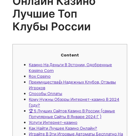
Онлайн Казино
Лучшие Топ
Клубы России
Content
Казино На Деньги В Эстонии, Одобренные
Kasiino Com
Rox Casino
Преимущества👍 Надежных Клубов, Отзывы
Игроков
Способы Оплаты
Кому Нужны Обзоры Интернет-казино В 2024
Году?
🏆 5 Лучших Сайтов Казино В России (самые
Популярные Сайты В Январе 2024 Г )
Услуги Интернет-казино
Как Найти Лучшее Казино Онлайн?
Играйте В Эти Игровые Автоматы Бесплатно На