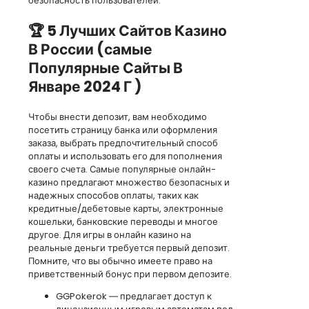
безопасность пользователей.
🏆 5 Лучших Сайтов Казино
В России (самые
Популярные Сайты В
Январе 2024 Г )
Чтобы внести депозит, вам необходимо
посетить страницу банка или оформления
заказа, выбрать предпочтительный способ
оплаты и использовать его для пополнения
своего счета. Самые популярные онлайн-
казино предлагают множество безопасных и
надежных способов оплаты, таких как
кредитные/дебетовые карты, электронные
кошельки, банковские переводы и многое
другое. Для игры в онлайн казино на
реальные деньги требуется первый депозит.
Помните, что вы обычно имеете право на
приветственный бонус при первом депозите.
GGPokerok ― предлагает доступ к