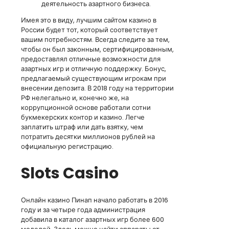
деятельность азартного бизнеса.
Имея это в виду, лучшим сайтом казино в
России будет тот, который соответствует
вашим потребностям. Всегда следите за тем,
чтобы он был законным, сертифицированным,
предоставлял отличные возможности для
азартных игр и отличную поддержку. Бонус,
предлагаемый существующим игрокам при
внесении депозита. В 2018 году на территории
РФ нелегально и, конечно же, на
коррупционной основе работали сотни
букмекерских контор и казино. Легче
заплатить штраф или дать взятку, чем
потратить десятки миллионов рублей на
официальную регистрацию.
Slots Casino
Онлайн казино Пинап начало работать в 2016
году и за четыре года администрация
добавила в каталог азартных игр более 600