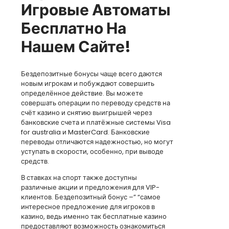
Игровые Автоматы
Бесплатно На
Нашем Сайте!
Бездепозитные бонусы чаще всего даются
новым игрокам и побуждают совершить
определённое действие. Вы можете
совершать операции по переводу средств на
счёт казино и снятию выигрышей через
банковские счета и платёжные системы Visa
for australia и MasterCard. Банковские
переводы отличаются надежностью, но могут
уступать в скорости, особенно, при выводе
средств.
В ставках на спорт также доступны
различные акции и предложения для VIP-
клиентов. Бездепозитный бонус –” “самое
интересное предложение для игроков в
казино, ведь именно так бесплатные казино
предоставляют возможность ознакомиться