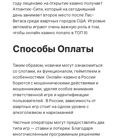
году лицензию на открытие казино получает
Атлантик-Сити, который на сегодняшний
день занимает второе место после Лас-
Вегаса среди азартных городов США. Игровые
автоматы играют очень важную роль в том,
чтобы онлайн казино попало в ТОП 10.
Способы Оплаты
Таким образом, новички могут ознакомиться
со слотами, их функционалом, геймплеем и
особенностями. Онлайн-казино в России
борются с мошенническими действиями и
мошенниками, уделяя особое внимание
ответственной игре и идентификации
пользователей.. В России, зависимость от
азартных игр стоит на одном уровне с
алкоголизмом и наркоманией.
Частные операторы могут предоставлять два
типа игр — ставки и лотереи. Благодаря
многочисленным программным решениям