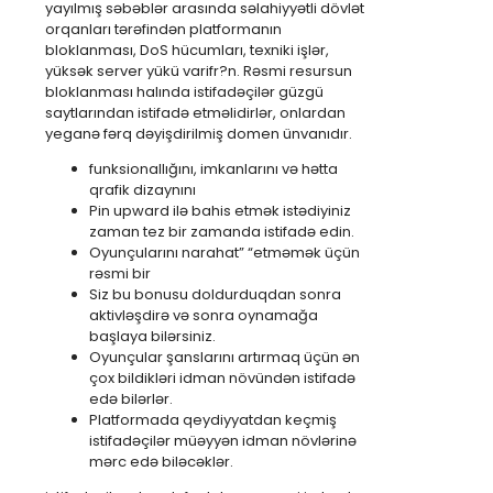
yayılmış səbəblər arasında səlahiyyətli dövlət
orqanları tərəfindən platformanın
bloklanması, DoS hücumları, texniki işlər,
yüksək server yükü varifr?n. Rəsmi resursun
bloklanması halında istifadəçilər güzgü
saytlarından istifadə etməlidirlər, onlardan
yeganə fərq dəyişdirilmiş domen ünvanıdır.
funksionallığını, imkanlarını və hətta
qrafik dizaynını
Pin upward ilə bahis etmək istədiyiniz
zaman tez bir zamanda istifadə edin.
Oyunçularını narahat” “etməmək üçün
rəsmi bir
Siz bu bonusu doldurduqdan sonra
aktivləşdirə və sonra oynamağa
başlaya bilərsiniz.
Oyunçular şanslarını artırmaq üçün ən
çox bildikləri idman növündən istifadə
edə bilərlər.
Platformada qeydiyyatdan keçmiş
istifadəçilər müəyyən idman növlərinə
mərc edə biləcəklər.