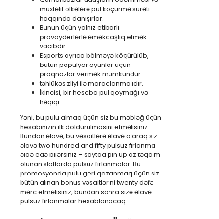
müxtəlif ölkələrə pul köçürmə sürəti
haqqında danışırlar.
Bunun üçün yalnız etibarlı
provayderlərlə əməkdaşlıq etmək
vacibdir.
Esports ayrıca bölməyə köçürülüb,
bütün populyar oyunlar üçün
proqnozlar vermək mümkündür.
təhlükəsizliyi ilə maraqlanmalıdır.
İkincisi, bir hesaba pul qoymağı və
həqiqi
Yəni, bu pulu almaq üçün siz bu məbləğ üçün
hesabınızın ilk doldurulmasını etməlisiniz.
Bundan əlavə, bu vəsaitlərə əlavə olaraq siz
əlavə two hundred and fifty pulsuz fırlanma
əldə edə bilərsiniz – saytda pin up az təqdim
olunan slotlarda pulsuz fırlanmalar. Bu
promosyonda pulu geri qazanmaq üçün siz
bütün alınan bonus vəsaitlərini twenty dəfə
mərc etməlisiniz, bundan sonra sizə əlavə
pulsuz fırlanmalar hesablanacaq.