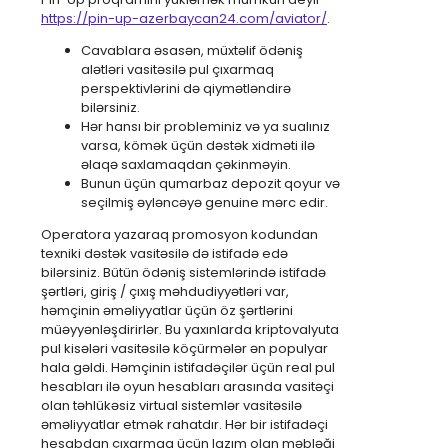
https://pin-up-azerbaycan24.com/aviator/
.
Cavablara əsasən, müxtəlif ödəniş
alətləri vasitəsilə pul çıxarmaq
perspektivlərini də qiymətləndirə
bilərsiniz.
Hər hansı bir probleminiz və ya sualınız
varsa, kömək üçün dəstək xidməti ilə
əlaqə saxlamaqdan çəkinməyin.
Bunun üçün qumarbaz depozit qoyur və
seçilmiş əyləncəyə genuine mərc edir.
Operatora yazaraq promosyon kodundan
texniki dəstək vasitəsilə də istifadə edə
bilərsiniz. Bütün ödəniş sistemlərində istifadə
şərtləri, giriş / çıxış məhdudiyyətləri var,
həmçinin əməliyyatlar üçün öz şərtlərini
müəyyənləşdirirlər. Bu yaxınlarda kriptovalyuta
pul kisələri vasitəsilə köçürmələr ən populyar
hala gəldi. Həmçinin istifadəçilər üçün real pul
hesabları ilə oyun hesabları arasında vasitəçi
olan təhlükəsiz virtual sistemlər vasitəsilə
əməliyyatlar etmək rahatdır. Hər bir istifadəçi
hesabdan çıxarmaq üçün lazım olan məbləği