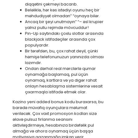
diqqətini çəkməyi bacarıb.
Beləliklə, hər kəs istədiyi oyunu heç bir
məhdudiyyət olmadan” “oynaya bilər.
Ancaq bir şeyi unutmayın” “– əsl krupier
yalnız pullu rejimdə mövcuddur!
Pin-Up saytındakı çoxlu slotlar arasında
blackjack istifadəçilər arasında çox
populyardır.
Bir tərəfdən, bu, çox rahat deyil, çünki
həmişə telefonunuzun yanınızda olması
lazımdır.
Ondan dərhal real mərclərlə qumar
oynamağa başlamaq, pul üçün
oynamaq, kartlara və ya digər rahat
onlayn hesablaşma sistemlərinə vəsait
çıxarmaqla istifadə etmək olar.
Kazino yeni added bonus kodu buraxarsa, bu
barədə müvafiq oyunçulara məlumat
veriləcək. Çox vaxt promosyon kodları sizə
əlavə pulsuz fırlanma seansını
aktivləşdirməyə, hesabınıza birdəfəlik pul
almağa və ahora oynamaq üçün başqa
motivasiya qazanmağa imkan verir.