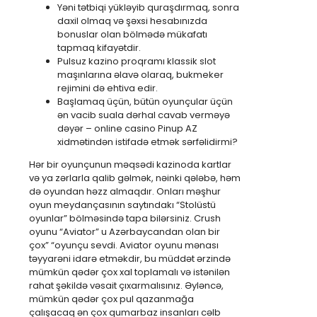
Yəni tətbiqi yükləyib quraşdırmaq, sonra
daxil olmaq və şəxsi hesabınızda
bonuslar olan bölmədə mükafatı
tapmaq kifayətdir.
Pulsuz kazino proqramı klassik slot
maşınlarına əlavə olaraq, bukmeker
rejimini də ehtiva edir.
Başlamaq üçün, bütün oyunçular üçün
ən vacib suala dərhal cavab verməyə
dəyər – online casino Pinup AZ
xidmətindən istifadə etmək sərfəlidirmi?
Hər bir oyunçunun məqsədi kazinoda kartlar
və ya zərlarla qalib gəlmək, nəinki qələbə, həm
də oyundan həzz almaqdır. Onları məşhur
oyun meydançasının saytındakı “Stolüstü
oyunlar” bölməsində tapa bilərsiniz. Crush
oyunu “Aviator” u Azərbaycandan olan bir
çox” “oyunçu sevdi. Aviator oyunu mənası
təyyarəni idarə etməkdir, bu müddət ərzində
mümkün qədər çox xal toplamalı və istənilən
rahat şəkildə vəsait çıxarmalısınız. Əyləncə,
mümkün qədər çox pul qazanmağa
çalışacaq ən çox qumarbaz insanları cəlb