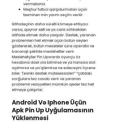
verməlisiniz.
Məşhur futbol qarşıdurmaları üçün
təxminən min yarım seçim verilir.
İstifadəçinin daha sürətli köməyə ehtiyacı
varsa, qaynar xətt və ya canlı söhbətdən
istifadə etmək daha yaxşıdır. Dəstək, yaranan
problemləri həll etmək üçün bütün səyləri
göstərərək, bütün məsələlər üzrə operativ və
bacarıqlı şəkildə məsləhətlər verir.
Məsləhətçilər Pin Upwards oyunçu öz
hesabına daxil ola bilmirsə və ya hansısa slot
açılmırsa və ya işləmirsə nə edəcəyini öyrənə
bilər. Texniki dəstək mütəxəssisləri” “çatdakı
sorğulara tez cavab verir və yaranan
problemli vəziyyətləri mümkün qədər tez həll
etməyə çalışırlar.
Android Və Iphone Üçün
Apk Pin Up Uyğulamasının
Yüklənməsi