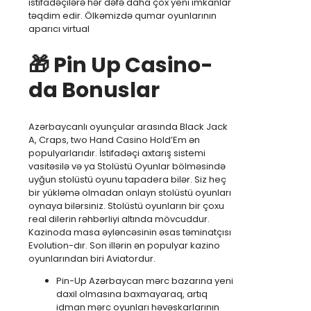
istifadəçilərə hər dəfə daha çox yeni imkanlar
təqdim edir. Ölkəmizdə qumar oyunlarının
aparıcı virtual
🎁 Pin Up Casino-
da Bonuslar
Azərbaycanlı oyunçular arasında Black Jack
A, Craps, two Hand Casino Hold’Em ən
populyarlarıdır. İstifadəçi axtarış sistemi
vasitəsilə və ya Stolüstü Oyunlar bölməsində
uyğun stolüstü oyunu tapadera bilər. Siz heç
bir yükləmə olmadan onlayn stolüstü oyunları
oynaya bilərsiniz. Stolüstü oyunların bir çoxu
real dilerin rəhbərliyi altında mövcuddur.
Kazinoda masa əyləncəsinin əsas təminatçısı
Evolution-dır. Son illərin ən populyar kazino
oyunlarından biri Aviatordur.
Pin-Up Azərbaycan mərc bazarına yeni
daxil olmasına baxmayaraq, artıq
idman mərc oyunları həvəskarlarının