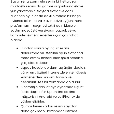
Saytın rəng sxemi elə seçilir ki, hətta uzun
müddətli seans da görmə orqanlarına əlavə
yük yaratmasın. Saytda slotlar və canlı
dilerlərlə oyunlar da daxil olmaqla bir neçə
əyləncə bölməsi va. Kazino sizə uyğun mərc
platformasını seçməyi təklif edir. Məsələn,
saytın masaüstü versiyası noutbuk və ya
kompüterlə mərc edənlər üçün çox rahat
olacaq.
Bundan sonra oyunçu hesabı
doldurmaq və istənilən oyun slotlarına
mərc etmək imkanı olan şəxsi hesaba
çıxış əldə edəcək.
Liqpay hesabı doldurmaq üçün idealdır,
çünki um, özünü İnternetdə ən təhlükəsiz
xidmətlərdən biri kimi tanıyıb və
hesabınızı tez bir zamanda doldurur.
Slot maşınlarını oflayn oynamaq üçün”
“istifadəçilər Pin Up on line casino
müştərisini Android və ya iPhone-da
yükləməlidirlər.
Qumar həvəskarları rəsmi saytdan
daha çox mobil kazinodan istifadə