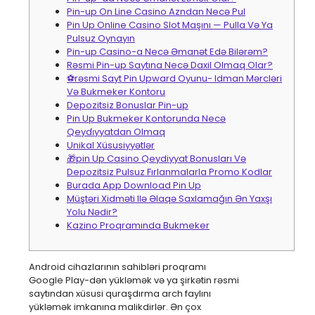
Pin-up On Line Casino Azndan Necə Pul
Pin Up Online Casino Slot Maşını — Pulla Və Ya
Pulsuz Oynayın
Pin-up Casino-a Necə Əmanət Edə Bilərəm?
Rəsmi Pin-up Saytına Necə Daxil Olmaq Olar?
⚽rəsmi Sayt Pin Upward Oyunu- Idman Mərcləri
Və Bukmeker Kontoru
Depozitsiz Bonuslar Pin-up
Pin Up Bukmeker Kontorunda Necə
Qeydi̇yyatdan Olmaq
Unikal Xüsusiyyətlər
🎁pin Up Casino Qeydiyyat Bonusları Və
Depozitsiz Pulsuz Fırlanmalarla Promo Kodlar
Burada App Download Pin Up
Müştəri Xidməti Ilə Əlaqə Saxlamağın Ən Yaxşı
Yolu Nədir?
Kazino Proqramında Bukmeker
Android cihazlarının sahibləri proqramı
Google Play-dən yükləmək və ya şirkətin rəsmi
saytından xüsusi quraşdırma arch faylını
yükləmək imkanına malikdirlər. Ən çox