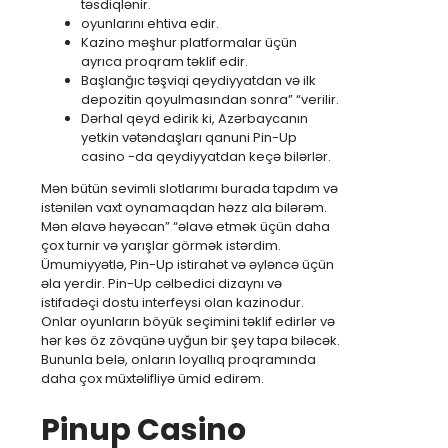
təsdiqlənir.
oyunlarını ehtiva edir.
Kazino məşhur platformalar üçün
ayrıca proqram təklif edir.
Başlanğıc təşviqi qeydiyyatdan və ilk
depozitin qoyulmasından sonra” “verilir.
Dərhal qeyd edirik ki, Azərbaycanın
yetkin vətəndaşları qanuni Pin-Up
casino -da qeydiyyatdan keçə bilərlər.
Mən bütün sevimli slotlarımı burada tapdım və
istənilən vaxt oynamaqdan həzz ala bilərəm.
Mən əlavə həyəcan” “əlavə etmək üçün daha
çox turnir və yarışlar görmək istərdim.
Ümumiyyətlə, Pin-Up istirahət və əyləncə üçün
əla yerdir. Pin-Up cəlbedici dizaynı və
istifadəçi dostu interfeysi olan kazinodur.
Onlar oyunların böyük seçimini təklif edirlər və
hər kəs öz zövqünə uyğun bir şey tapa biləcək.
Bununla belə, onların loyallıq proqramında
daha çox müxtəlifliyə ümid edirəm.
Pinup Casino