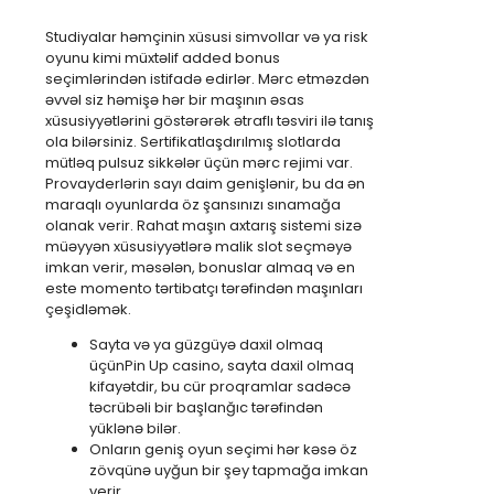
Studiyalar həmçinin xüsusi simvollar və ya risk
oyunu kimi müxtəlif added bonus
seçimlərindən istifadə edirlər. Mərc etməzdən
əvvəl siz həmişə hər bir maşının əsas
xüsusiyyətlərini göstərərək ətraflı təsviri ilə tanış
ola bilərsiniz. Sertifikatlaşdırılmış slotlarda
mütləq pulsuz sikkələr üçün mərc rejimi var.
Provayderlərin sayı daim genişlənir, bu da ən
maraqlı oyunlarda öz şansınızı sınamağa
olanak verir. Rahat maşın axtarış sistemi sizə
müəyyən xüsusiyyətlərə malik slot seçməyə
imkan verir, məsələn, bonuslar almaq və en
este momento tərtibatçı tərəfindən maşınları
çeşidləmək.
Sayta və ya güzgüyə daxil olmaq
üçünPin Up casino, sayta daxil olmaq
kifayətdir, bu cür proqramlar sadəcə
təcrübəli bir başlanğıc tərəfindən
yüklənə bilər.
Onların geniş oyun seçimi hər kəsə öz
zövqünə uyğun bir şey tapmağa imkan
verir.