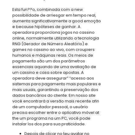
Esta fun??o, combinada com a new
possibilidade de arriesgar em tempo real,
aumenta significativamente a good emoção
e because hipóteses de ganhar. A
operadora proporciona jogos no cassino
online, normalmente utilizando a tecnologia
RNG (Gerador de Número Aleatório) e
games no cassino ao vivo, com croupiers
humanos e máquinas reais. Os meios de
pagamento são um dos parâmetros
essenciais aquando de uma avaliação de
um cassino e casa sobre apostas. A
operadora deve assegurar” “acesso aos
sistemas para pagamento mais populares e
mais usuais, garantindo a preservação dos
dados bancários do cliente. Em nosso site
você encontrará a versão mais recente afin
de um computador pessoal, o usuário
precisa escolher entre o aplicativo móvel at
the um programa na um PC, você pode
instalar los dos para sua praticidade.
Depois de clicar no teu avatar no